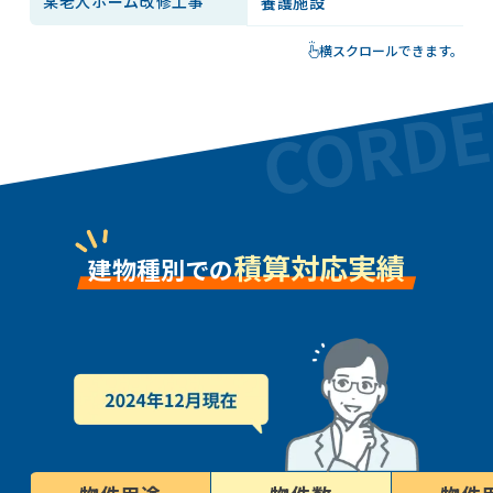
某老人ホーム改修工事
養護施設
R
横スクロールできます。
積算対応実績
建物種別での