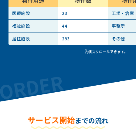
物件用途
物件数
物件
医療施設
23
工場・倉庫
福祉施設
44
事務所
居住施設
293
その他
横スクロールできます。
サービス開始
までの流れ