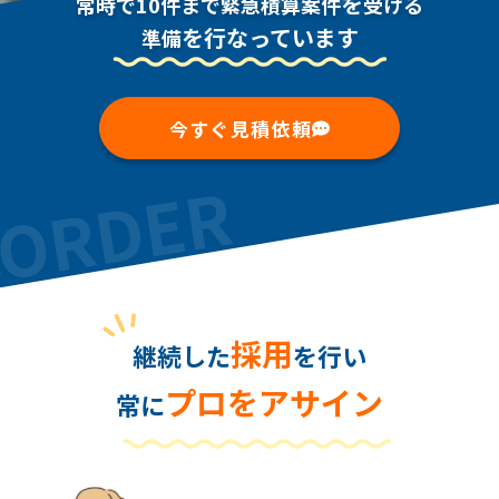
を
常時で10件まで緊急積算案件
受ける
を行なっています
準備
今すぐ見積依頼
採用
継続した
を行い
プロをアサイン
常に