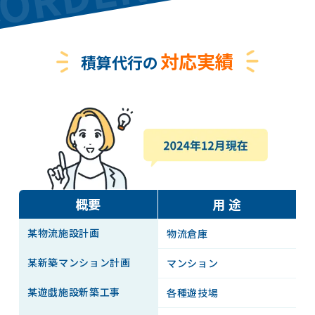
対応実績
積算代行の
概要
用 途
某物流施設計画
物流倉庫
S
某新築マンション計画
マンション
S
某遊戱施設新築工事
各種遊技場
S