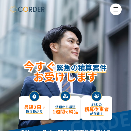
今すぐ
今すぐ
緊急の積算案件
緊急の積算案件
お受けします
お受けします
87名の
最短2日
依頼から最短
で
積算従事者
1週間
納品
取り掛かり
で
が在籍！