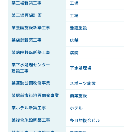
某工場新築工事
工場
S
某工場再編計画
工場
S
某養護施設新築工事
養護施設
R
某店舗新築工事
店舗
S
某病院移転新築工事
病院
R
某下水処理センター
下水処理場
R
建設工事
某運動公園改修事業
スポーツ施設
S
某駅前市街地再開発事業
商業施設
R
某ホテル新築工事
ホテル
R
某複合施設新築工事
多目的複合ビル
S