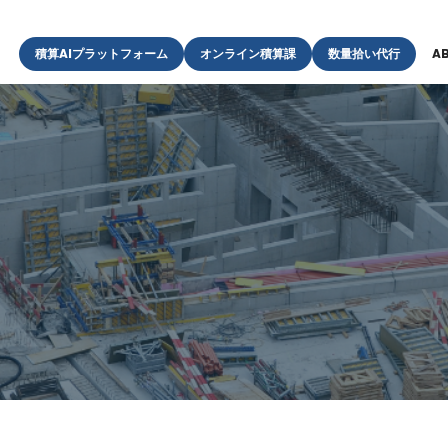
積算AIプラットフォーム
オンライン積算課
数量拾い代行
A